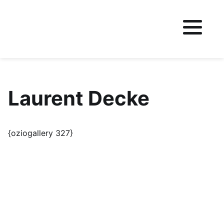
Fichier logo du site
Laurent Decke
{oziogallery 327}