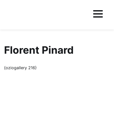
Fichier logo du site
Florent Pinard
{oziogallery 216}