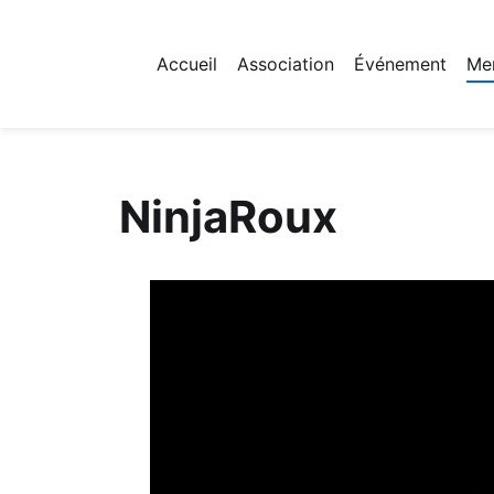
Accueil
Association
Événement
Me
Fichier logo du site
NinjaRoux