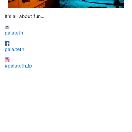
It's all about fun...
palateth
pala.teth
#palateth_lp