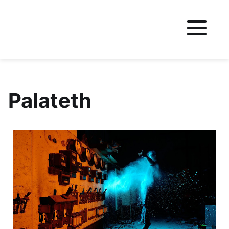
Fichier logo du site
Palateth