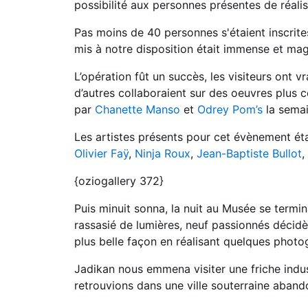
possibilité aux personnes présentes de réal
Pas moins de 40 personnes s'étaient inscrite
mis à notre disposition était immense et mag
L’opération fût un succès, les visiteurs ont
d’autres collaboraient sur des oeuvres plus c
par
Chanette Manso
et
Odrey Pom’s
la sema
Les artistes présents pour cet évènement éta
Olivier Faÿ
,
Ninja Roux
,
Jean-Baptiste Bullot
,
{oziogallery 372}
Puis minuit sonna, la nuit au Musée se termin
rassasié de lumières, neuf passionnés décidèr
plus belle façon en réalisant quelques photo
Jadikan nous emmena visiter une friche indust
retrouvions dans une ville souterraine abando