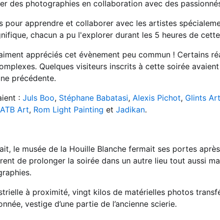
iser des photographies en collaboration avec des passionné
s pour apprendre et collaborer avec les artistes spécialeme
nifique, chacun a pu l'explorer durant les 5 heures de cette
 vraiment appréciés cet évènement peu commun ! Certains ré
omplexes. Quelques visiteurs inscrits à cette soirée avaien
ine précédente.
ient :
Juls Boo
,
Stéphane Babatasi
,
Alexis Pichot
,
Glints Ar
ATB Art
,
Rom Light Painting
et
Jadikan
.
ait, le musée de la Houille Blanche fermait ses portes après
ent de prolonger la soirée dans un autre lieu tout aussi ma
graphies.
rielle à proximité, vingt kilos de matérielles photos trans
nnée, vestige d’une partie de l’ancienne scierie.