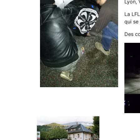
Lyon, 
La LFL
qui se
Des co